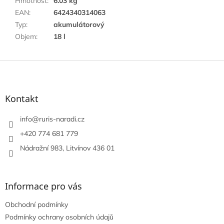
Hmotnost
:
6.03 kg
EAN
:
6424340314063
Typ
:
akumulátorový
Objem
:
18 l
Z
á
p
a
Kontakt
t
í
info
@
ruris-naradi.cz
+420 774 681 779
Nádražní 983, Litvínov 436 01
Informace pro vás
Obchodní podmínky
Podmínky ochrany osobních údajů