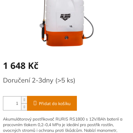
1 648 Kč
Měrná
Doručení 2-3dny
(>5 ks)
cena:
Přidat do košíku
Akumulátorový
postřikovač
RURIS
RS1800
s
12V/8Ah
baterií
a
pracovním
tlakem
0,2–0,4
MPa
je
ideální
pro
postřik
rostlin,
ovocných
stromů
i
ochranu
proti
škůdcům.
Nabízí
manometr,