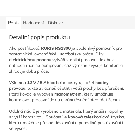
Popis
Hodnocení
Diskuze
Detailní popis produktu
Aku postřikovač
RURIS RS1800
je spolehlivý pomocník pro
zahradnické, ovocnářské i údržbářské práce. Díky
elektrickému pohonu
vytváří stabilní pracovní tlak bez
nutnosti ručního pumpování, což výrazně zvyšuje komfort a
zkracuje dobu práce.
Výkonná
12 V / 8 Ah baterie
poskytuje až
4 hodiny
provozu
, takže zvládneš ošetřit i větší plochy bez přerušení.
Postřikovač je vybaven
manometrem
, který umožňuje
kontrolovat pracovní tlak a chrání těsnění před přetížením.
Odolná nádrž je vyrobena z materiálu, který snáší i kapaliny
s vyšší korozivitou. Součástí je
kovová teleskopická tryska
,
která umožňuje přesné dávkování a pohodlné postřikování i
ve výšce.