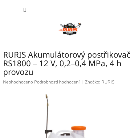
Přejít
NÁKUP
na
obsah
KOŠÍK
RURIS Akumulátorový postřikovač
RS1800 – 12 V, 0,2–0,4 MPa, 4 h
provozu
Průměrné
Neohodnoceno
Podrobnosti hodnocení
Značka:
RURIS
hodnocení
produktu
je
0,0
z
5
hvězdiček.